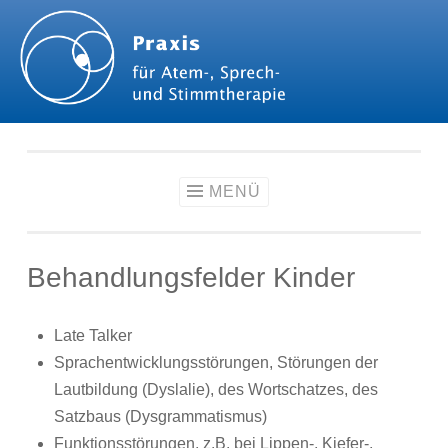
Zum
Inhalt
springen
MENÜ
Behandlungsfelder Kinder
Late Talker
Sprachentwicklungsstörungen, Störungen der
Lautbildung (Dyslalie), des Wortschatzes, des
Satzbaus (Dysgrammatismus)
Funktionsstörungen, z.B. bei Lippen-, Kiefer-,